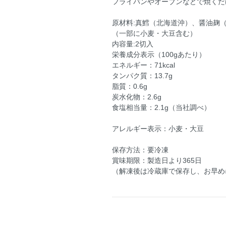
フライパンやオーブンなどで焼くだ
原材料:真鱈（北海道沖）、醤油麹
（一部に小麦・大豆含む）
内容量:2切入
栄養成分表示（100gあたり）
エネルギー：71kcal
タンパク質：13.7g
脂質：0.6g
炭水化物：2.6g
食塩相当量：2.1g（当社調べ）
アレルギー表示：小麦・大豆
保存方法：要冷凍
賞味期限：製造日より365日
（解凍後は冷蔵庫で保存し、お早め