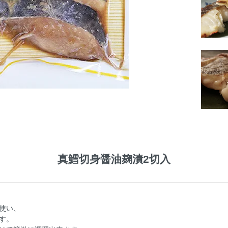
真鱈切身醤油麹漬2切入
使い、
す。