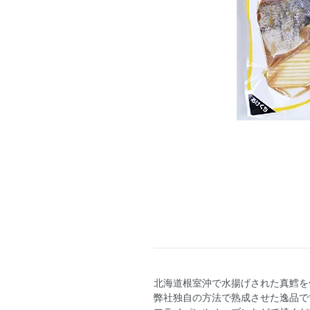
北海道根室沖で水揚げされた真鱈を
弊社独自の方法で熟成させた逸品で